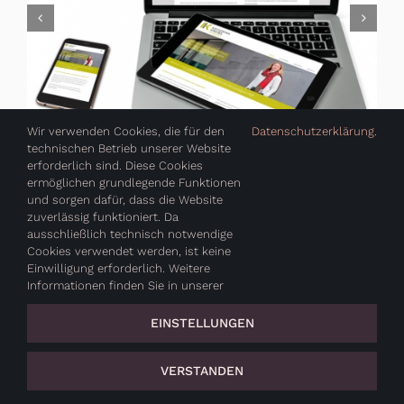
Wir verwenden Cookies, die für den
Datenschutzerklärung
.
technischen Betrieb unserer Website
erforderlich sind. Diese Cookies
ermöglichen grundlegende Funktionen
und sorgen dafür, dass die Website
zuverlässig funktioniert. Da
VERMÖGENSWERK AG
ausschließlich technisch notwendige
Cookies verwendet werden, ist keine
Einwilligung erforderlich. Weitere
WEINGUT ZEHE-CLAUSS
Informationen finden Sie in unserer
EINSTELLUNGEN
VERSTANDEN