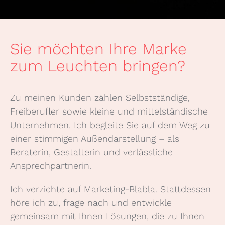
Sie möchten Ihre Marke
zum Leuchten bringen?
Zu meinen Kunden zählen Selbstständige,
Freiberufler sowie kleine und mittelständische
Unternehmen. Ich begleite Sie auf dem Weg zu
einer stimmigen Außendarstellung – als
Beraterin, Gestalterin und verlässliche
Ansprechpartnerin.
Ich verzichte auf Marketing-Blabla. Stattdessen
höre ich zu, frage nach und entwickle
gemeinsam mit Ihnen Lösungen, die zu Ihnen