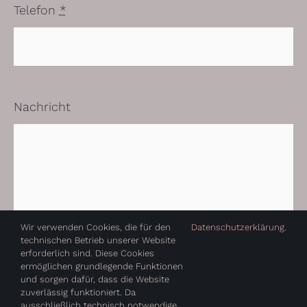
Telefon
*
Nachricht
Wir verwenden Cookies, die für den
Datenschutzerklärung
.
technischen Betrieb unserer Website
erforderlich sind. Diese Cookies
DSGVO-Einverständnis
*
ermöglichen grundlegende Funktionen
und sorgen dafür, dass die Website
Ich willige ein, dass diese Website meine
zuverlässig funktioniert. Da
übermittelten Informationen speichert,
ausschließlich technisch notwendige