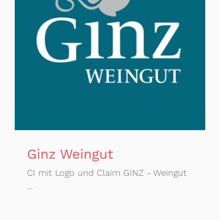
Ginz Weingut
CI mit Logo und Claim GINZ - Weingut
...