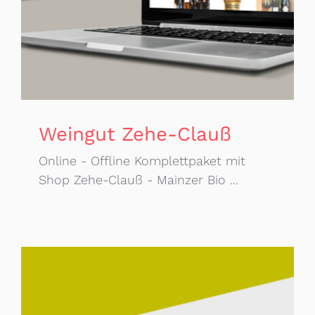
Weingut Zehe-Clauß
Online - Offline Komplettpaket mit
Shop Zehe-Clauß - Mainzer Bio ...